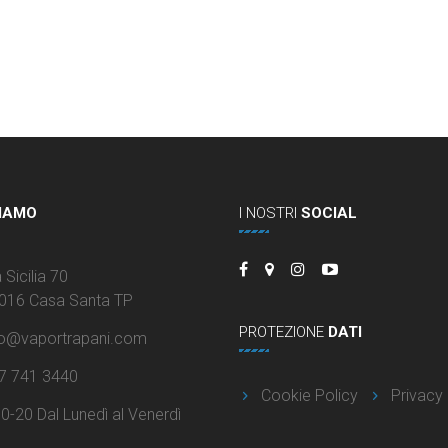
IAMO
I NOSTRI
SOCIAL
 Sicilia 70
016 Casa Santa TP
PROTEZIONE
DATI
fo@vaportrapani.com
7 741 3440
Cookie Policy
Privacy 
30-20 Dal Lunedì al Venerdì