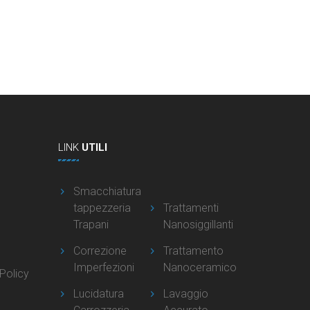
LINK
UTILI
Smacchiatura
tappezzeria
Trattamenti
Trapani
Nanosiggillanti
Correzione
Trattamento
Imperfezioni
Nanoceramico
Policy
Lucidatura
Lavaggio