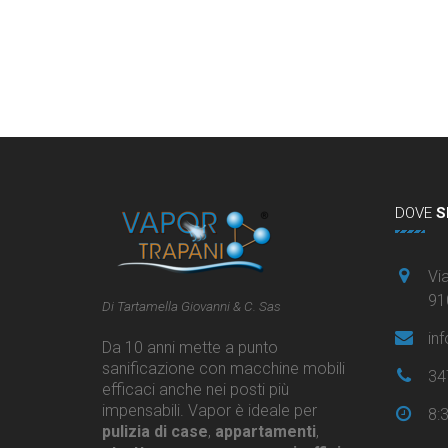
DOVE
S
Via
91
Di Tartamella Giovanni & C. Sas
in
Da 10 anni mette a punto
sanificazione con macchine mobili
34
efficaci anche nei posti più
impensabili. Vapor è ideale per
8:
pulizia di case
,
appartamenti
,