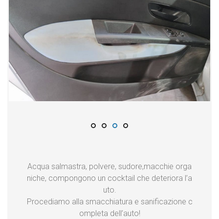
Acqua salmastra, polvere, sudore,macchie orga
niche, compongono un cocktail che deteriora l’a
uto.
Procediamo alla smacchiatura e sanificazione c
ompleta dell’auto!