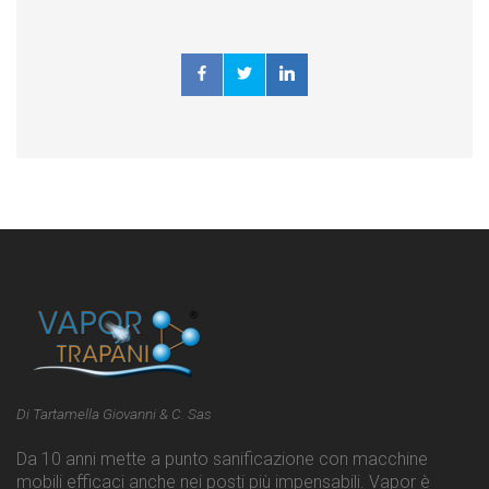
Di Tartamella Giovanni & C. Sas
Da 10 anni mette a punto sanificazione con macchine
mobili efficaci anche nei posti più impensabili. Vapor è