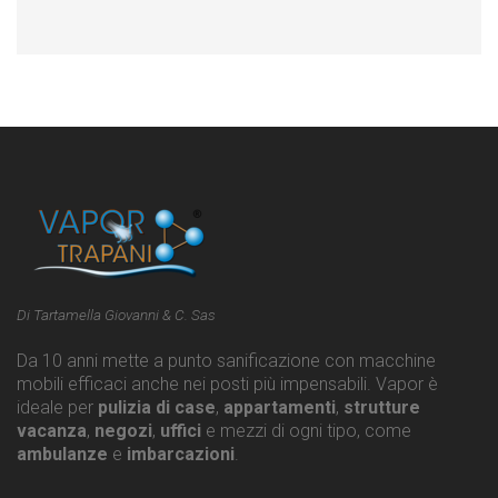
Di Tartamella Giovanni & C. Sas
Da 10 anni mette a punto sanificazione con macchine
mobili efficaci anche nei posti più impensabili. Vapor è
ideale per
pulizia di case
,
appartamenti
,
strutture
vacanza
,
negozi
,
uffici
e mezzi di ogni tipo, come
ambulanze
e
imbarcazioni
.