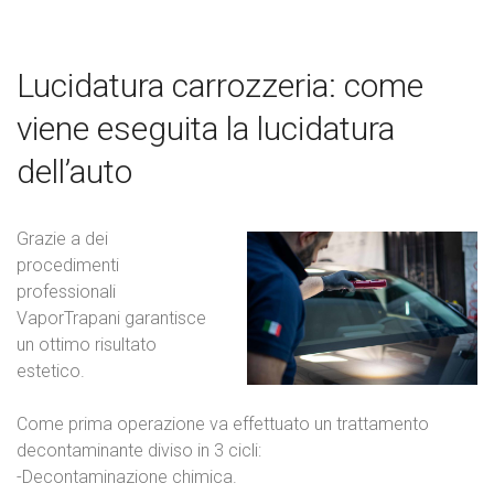
Lucidatura carrozzeria: come
viene eseguita la lucidatura
dell’auto
Grazie a dei
procedimenti
professionali
VaporTrapani garantisce
un ottimo risultato
estetico.
Come prima operazione va effettuato un trattamento
decontaminante diviso in 3 cicli:
-Decontaminazione chimica.