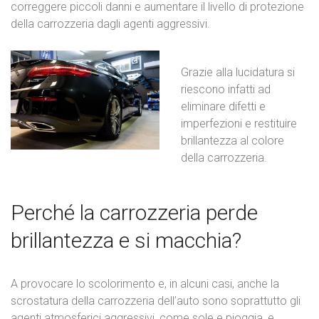
correggere piccoli danni e aumentare il livello di protezione
della carrozzeria dagli agenti aggressivi.
Grazie alla lucidatura si
riescono infatti ad
eliminare difetti e
imperfezioni e restituire
brillantezza al colore
della carrozzeria.
Perché la carrozzeria perde
brillantezza e si macchia?
A provocare lo scolorimento e, in alcuni casi, anche la
scrostatura della carrozzeria dell’auto sono soprattutto gli
agenti atmosferici aggressivi, come sole e pioggia, e