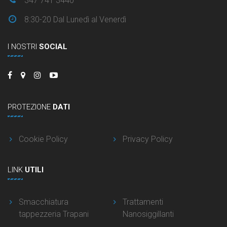
347 741 3440
8:30-20 Dal Lunedì al Venerdì
I NOSTRI
SOCIAL
PROTEZIONE
DATI
Cookie Policy
Privacy Policy
LINK
UTILI
Smacchiatura
Trattamenti
tappezzeria Trapani
Nanosiggillanti