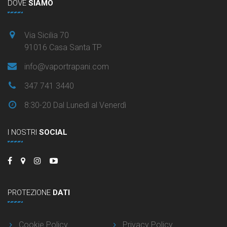
DOVE
SIAMO
Via Sicilia 70
91016 Casa Santa TP
info@vaportrapani.com
347 741 3440
8:30-20 Dal Lunedì al Venerdì
I NOSTRI
SOCIAL
PROTEZIONE
DATI
Cookie Policy
Privacy Policy