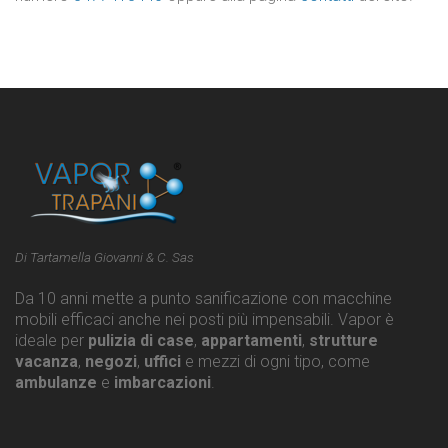
Di Tartamella Giovanni & C. Sas
Da 10 anni mette a punto sanificazione con macchine
mobili efficaci anche nei posti più impensabili. Vapor è
ideale per
pulizia di case
,
appartamenti
,
strutture
vacanza
,
negozi
,
uffici
e mezzi di ogni tipo, come
ambulanze
e
imbarcazioni
.